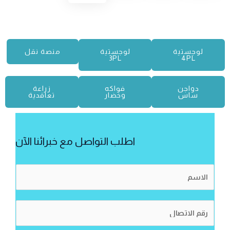
لوجستية
لوجستية
منصة نقل
3PL
4PL
دواجن
فواكه
زراعة
ساس
وخضار
تعاقدية
اطلب التواصل مع خبرائنا الآن
ا
ل
ا
ر
س
ق
م