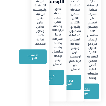
اللوجستية
إدارة
خدمات
الزراعة
لوجستية
تشغيلية
التعاقدية
نطوّر
متكامل
متكاملة
واللوجستية
منصة
يشرف
تشمل
الزراعية،
شحن
على
النقل
وندير
رقمي
تصميم
والتخزين
مزارع
ومنصة
وتنسيق
والتوزيع،
دواجن
تجارة B2B
كافة
تهدف إلى
ونطوّر
تربط
سلاسل
رفع كفاءة
علامات
الشركات
الإمداد،
العمليات
تجارية
بكفاءة
عبر دمج
الميدانية
لمنتجاتها
وتدعم
الحلول
وتوفير
سلاسل
التقنية
حلول
اكتشف
الإمداد
المتقدمة
لوجستية
المزيد
ونمو
لضمان
مرنة تدعم
الأعمال
أقصى
نمو
كفاءة
الأعمال.
تشغيلية
اكتشف
وربحية
المزيد
اكتشف
المزيد
اكتشف
المزيد