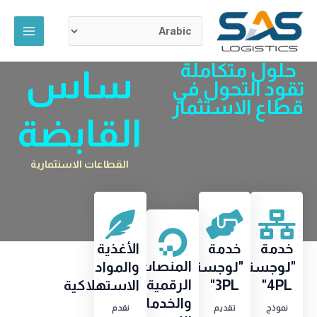
خطي
لى
لمحتوى
حلول متكاملة
ساس
تقود التحول في
قطاع الاستثمار
القابضة
القطاعات الاستثمارية
خدمة
خدمة
الأغذية
المنصات
"لوجستية
"لوجستية
والمواد
الرقمية
4PL"
3PL"
الاستهلاكية
والخدمات
نموذج
تقديم
نقدم