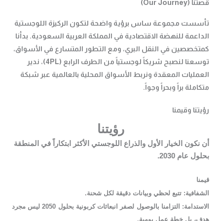
قصتنا (Our Journey)
تأسست مجموعة ساس برؤية واضحة لتكون الركيزة اللوجستية
الداعمة للنهضة الاقتصادية في المملكة العربية السعودية. بدأنا
كمتخصصين في النقل البري، ومع التطور المتسارع في الأسواق،
توسعنا لنصبح شريكاً لوجستياً من الطرف الرابع (4PL)، ندير
العمليات المعقدة ونربط الأسواق المحلية بالعالمية عبر شبكة
متكاملة براً وبحراً وجواً.
رؤيتنا وقيمنا
رؤيتنا
أن نكون الخيار الأول والذراع اللوجستي الأكثر ابتكاراً في المنطقة
بحلول عام 2030.
قيمنا
الشفافية:
تتبع لحظي وبيانات دقيقة لكل شحنة.
الاستدامة:
التزامنا بالوصول لصفر انبعاثات كربونية بحلول 2050 ليس مجرد
هدف، بل خطة عمل يومية.