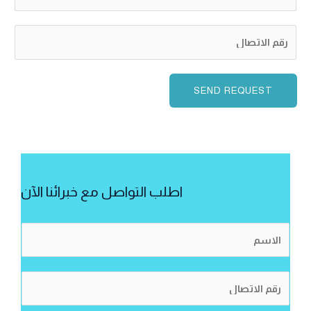
ل
ا
ر
س
ق
م
م
*
ا
SEND REQUEST
ل
ا
ت
ص
ا
اطلب التواصل مع خبرائنا الآن
ل
ا
ل
ا
ر
س
ق
م